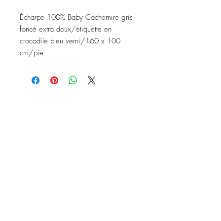
Écharpe 100% Baby Cachemire gris
foncé extra doux/étiquette en
crocodile bleu verni/160 x 100
cm/pie
Nous contacter
Instagram: baronydebergerac
baron-y@orange.fr
2 Rue de l'Ancienne Poste,