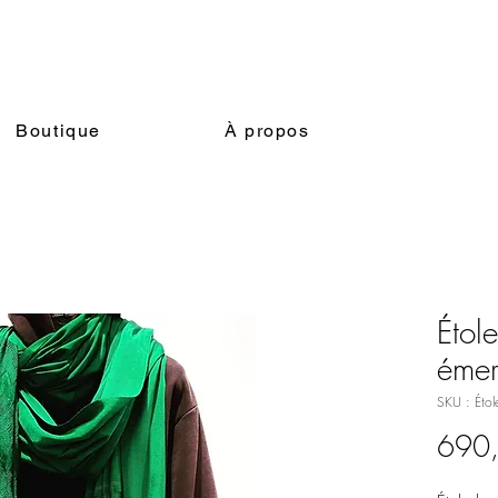
Boutique
À propos
Étol
éme
SKU : Étol
690