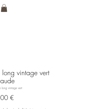
e long vintage vert
raude
e long vintage vert
Prix
,00 €