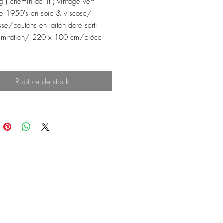
g ( chemin de lit ) vintage vert
e 1950's en soie & viscose/
ssé/boutons en laiton doré serti
'imitation/ 220 x 100 cm/pièce
Rupture de stock