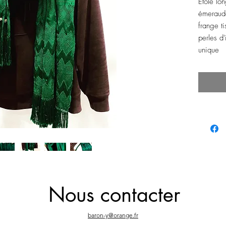
Étole lon
émeraud
frange ti
perles d
unique
Nous contacter
baron-y@orange.fr