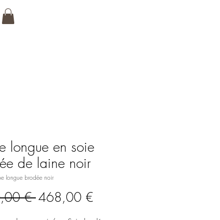
 longue en soie
ée de laine noir
e longue brodée noir
Prix
Prix
,00 € 
468,00 €
original
promotionnel