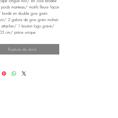
cape longue noir/ en Soie brodée
- poids manteau/ motifs fleurs- façon
/ bordé en double gros grain
oir/ 2 galons de gros grain mohair
r attacher/ 1 bouton logo gravé/
05 cm/ pièce unique
Rupture de stock