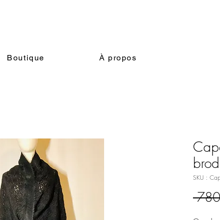
Boutique
À propos
Cape
brod
SKU : Cap
 780