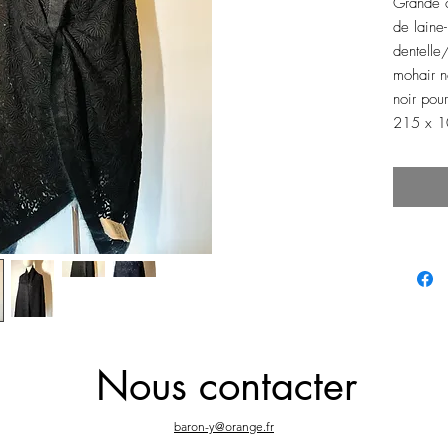
Grande 
de laine
dentelle
mohair n
noir pou
215 x 1
Nous contacter
baron-y@orange.fr