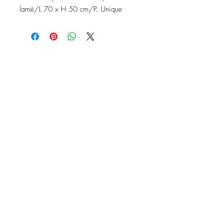
lamé/L 70 x H 50 cm/P. Unique
Nous contacter
Instagram: baronydebergerac
baron-y@orange.fr
2 Rue de l'Ancienne Poste,
24560 Issigeac, France
Barony de Bergerac
baron-y@orange.fr