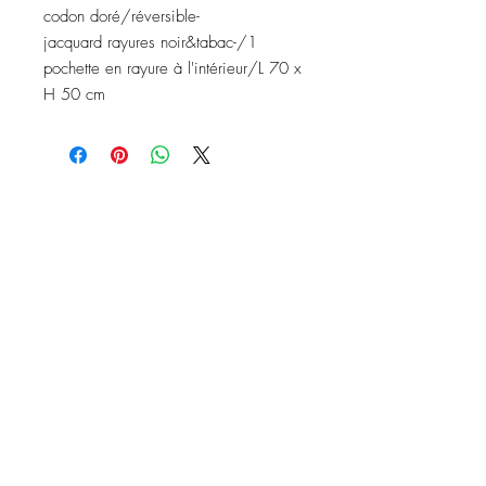
codon doré/réversible-
jacquard rayures noir&tabac-/1
pochette en rayure à l'intérieur/L 70 x
H 50 cm
Nous contacter
Instagram: baronydebergerac
baron-y@orange.fr
2 Rue de l'Ancienne Poste,
24560 Issigeac, France