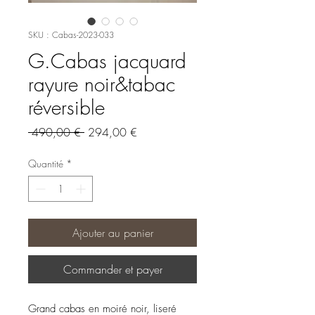
SKU : Cabas-2023-033
G.Cabas jacquard
rayure noir&tabac
réversible
Prix
Prix
 490,00 € 
294,00 €
original
promotionnel
Quantité
*
Ajouter au panier
Commander et payer
Grand cabas en moiré noir, liseré