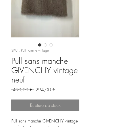
SKU : Pull homme vintage
Pull sans manche
GIVENCHY vintage
neuf
Prix
Prix
 490,00 € 
294,00 €
original
promotionnel
Rupture de stock
Pull sans manche GIVENCHY vintage