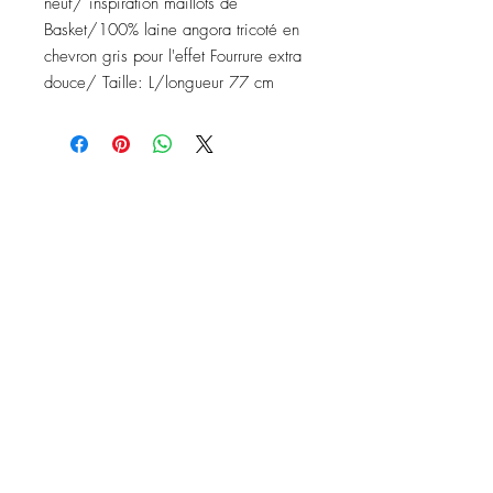
neuf/ inspiration maillots de
Basket/100% laine angora tricoté en
chevron gris pour l'effet Fourrure extra
douce/ Taille: L/longueur 77 cm
Nous contacter
Instagram: baronydebergerac
baron-y@orange.fr
2 Rue de l'Ancienne Poste,
24560 Issigeac, France