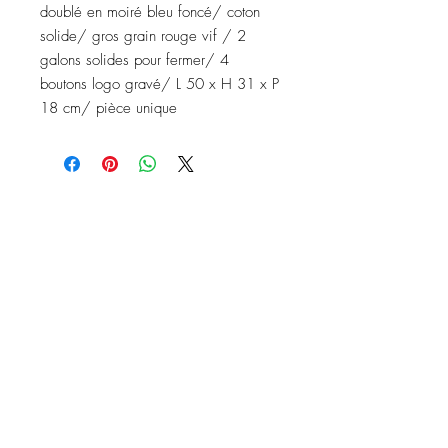
doublé en moiré bleu foncé/ coton
solide/ gros grain rouge vif / 2
galons solides pour fermer/ 4
boutons logo gravé/ L 50 x H 31 x P
18 cm/ pièce unique
Nous contacter
Instagram: baronydebergerac
baron-y@orange.fr
2 Rue de l'Ancienne Poste,