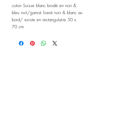
coton Suisse blanc brodé en noir &
bleu nuit/gancé liseré noir & blanc au
bord/ existe en rectangulaire 50 x
70 cm
Nous contacter
Instagram: baronydebergerac
baron-y@orange.fr
2 Rue de l'Ancienne Poste,
24560 Issigeac, France