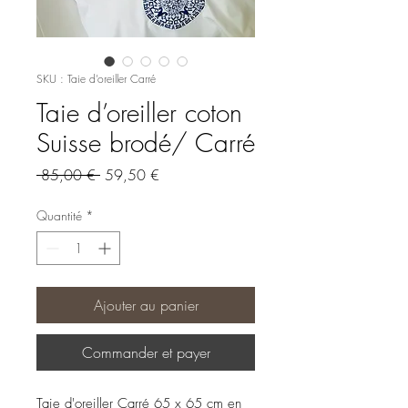
SKU : Taie d’oreiller Carré
Taie d’oreiller coton
Suisse brodé/ Carré
Prix
Prix
 85,00 € 
59,50 €
original
promotionnel
Quantité
*
Ajouter au panier
Commander et payer
Taie d'oreiller Carré 65 x 65 cm en