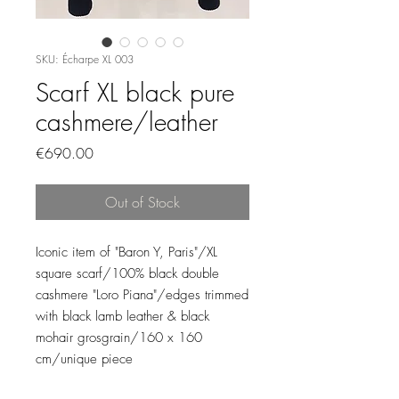
SKU: Écharpe XL 003
Scarf XL black pure
cashmere/leather
Price
€690.00
Out of Stock
Iconic item of "Baron Y, Paris"/XL
square scarf/100% black double
cashmere "Loro Piana"/edges trimmed
with black lamb leather & black
mohair grosgrain/160 x 160
cm/unique piece